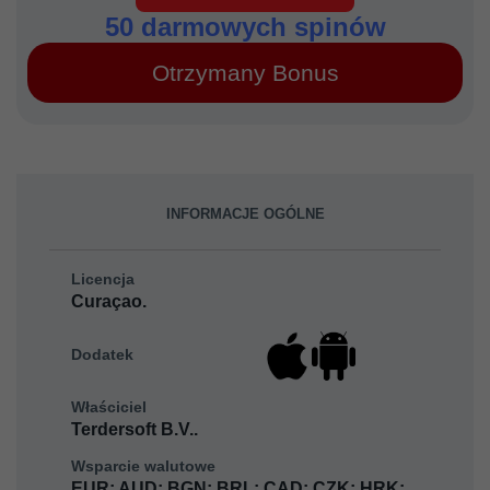
50 darmowych spinów
Otrzymany Bonus
INFORMACJE OGÓLNE
Licencja
Curaçao.
Dodatek
Właściciel
Terdersoft B.V..
Wsparcie walutowe
EUR
;
AUD
;
BGN
;
BRL
;
CAD
;
CZK
;
HRK
;